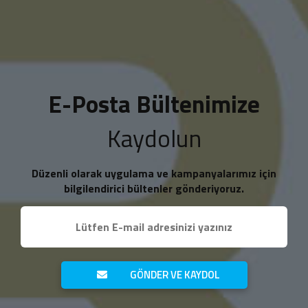
E-Posta Bültenimize
Kaydolun
Düzenli olarak uygulama ve kampanyalarımız için
bilgilendirici bültenler gönderiyoruz.
GÖNDER VE KAYDOL