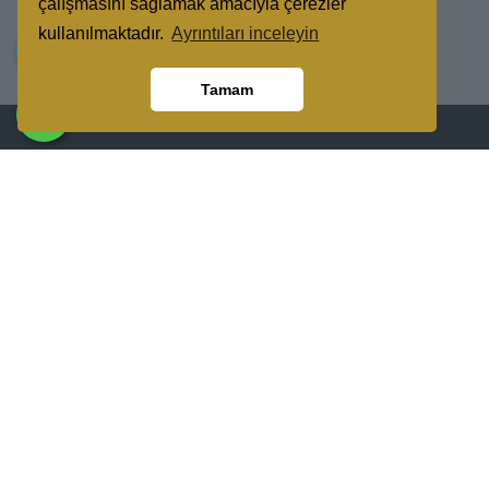
çalışmasını sağlamak amacıyla çerezler
kullanılmaktadır.
Ayrıntıları inceleyin
Tamam
Konya'da yalıtım sektöründe yaptığı kaliteli uygulamalar ile liderliğini
koruyan Zirve Yapı Yalıtım ve Mantolama, ısı yalıtım uygulamaları
dışında müşterilerine sağladığı ekstra birçok inşaat uygulamaları
sağlamaktadır.